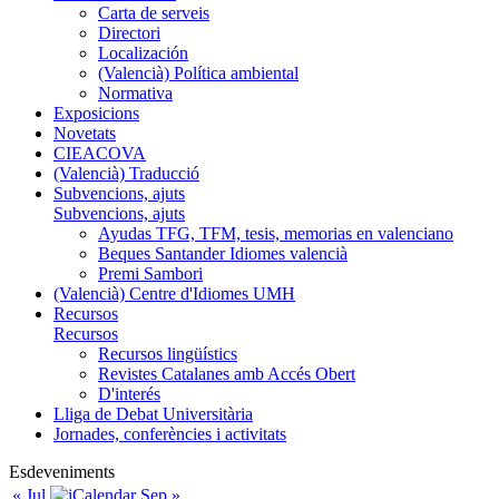
Carta de serveis
Directori
Localización
(Valencià) Política ambiental
Normativa
Exposicions
Novetats
CIEACOVA
(Valencià) Traducció
Subvencions, ajuts
Subvencions, ajuts
Ayudas TFG, TFM, tesis, memorias en valenciano
Beques Santander Idiomes valencià
Premi Sambori
(Valencià) Centre d'Idiomes UMH
Recursos
Recursos
Recursos lingüístics
Revistes Catalanes amb Accés Obert
D'interés
Lliga de Debat Universitària
Jornades, conferències i activitats
Esdeveniments
« Jul
Sep »