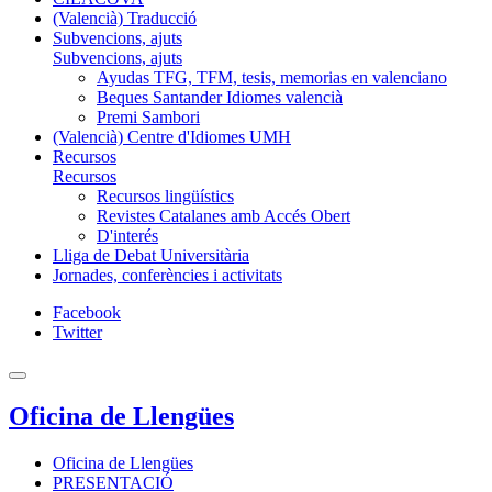
(Valencià) Traducció
Subvencions, ajuts
Subvencions, ajuts
Ayudas TFG, TFM, tesis, memorias en valenciano
Beques Santander Idiomes valencià
Premi Sambori
(Valencià) Centre d'Idiomes UMH
Recursos
Recursos
Recursos lingüístics
Revistes Catalanes amb Accés Obert
D'interés
Lliga de Debat Universitària
Jornades, conferències i activitats
Facebook
Twitter
Oficina de Llengües
Oficina de Llengües
PRESENTACIÓ