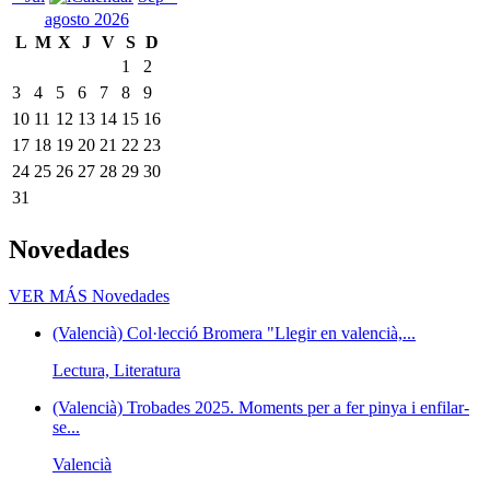
agosto 2026
L
M
X
J
V
S
D
1
2
3
4
5
6
7
8
9
10
11
12
13
14
15
16
17
18
19
20
21
22
23
24
25
26
27
28
29
30
31
Novedades
VER MÁS
Novedades
(Valencià) Col·lecció Bromera "Llegir en valencià,...
Lectura, Literatura
(Valencià) Trobades 2025. Moments per a fer pinya i enfilar-
se...
Valencià