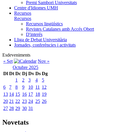
Premi Sambori Universitats
Centre d'Idiomes UMH
Recursos
Recursos
Recursos lingüístics
Revistes Catalanes amb Accés Obert
D'interés
Lliga de Debat Universitària
Jornades, conferències i activitats
Esdeveniments
« Set
Nov »
Octubre 2025
Dl
Dt
Dc
Dj
Dv
Ds
Dg
1
2
3
4
5
6
7
8
9
10
11
12
13
14
15
16
17
18
19
20
21
22
23
24
25
26
27
28
29
30
31
Novetats