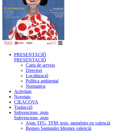
PRESENTACIÓ
PRESENTACIÓ
Carta de serveis
Directori
Localització
Política ambiental
Normativa
Activitats
Novetats
CIEACOVA
Traducció
Subvencions, ajuts
Subvencions, ajuts
Ajuts TFG, TFM, tesis, memòries en valencià
Beques Santander Idiomes valencià