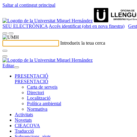
Saltar al contingut principal
SEU ELECTRÒNICA
Accés identificat (obri en nova finestra)
Gest
Introdueix la teua cerca
Editar
PRESENTACIÓ
PRESENTACIÓ
Carta de serveis
Directori
Localització
Política ambiental
Normativa
Activitats
Novetats
CIEACOVA
Traducció
Subvencions, ajuts