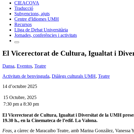
CIEACOVA
Traducció
Subvencions, ajuts
Centre d'Idiomes UMH
Recursos
Lliga de Debat Universitària
Jornades, conferències i activitats
El Vicerectorat de Cultura, Igualtat i Div
Dansa
,
Eventos
,
Teatre
Activitats de benvinguda
,
Diàlegs culturals UMH
,
Teatre
14 d’octubre 2025
15 Octubre, 2025
7:30 pm
a
8:30 pm
El Vicerectorat de Cultura, Igualtat i Diversitat de la UMH pres
19.30 h., en la Cinemateca de l’edif. La Valona.
Feas,
a càrrec de Maracaibo Teatre, amb Marina González, Vanessa Yago,