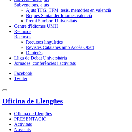
Subvencions, ajuts
Ajuts TFG, TFM, tesis, memòries en valencià
Beques Santander Idiomes valencià
Premi Sambori Universitats
Centre d'Idiomes UMH
Recursos
Recursos
Recursos lingüístics
Revistes Catalanes amb Accés Obert
D'interés
Lliga de Debat Universitària
Jornades, conferències i activitats
Facebook
Twitter
Oficina de Llengües
Oficina de Llengües
PRESENTACIÓ
Activitats
Novetats