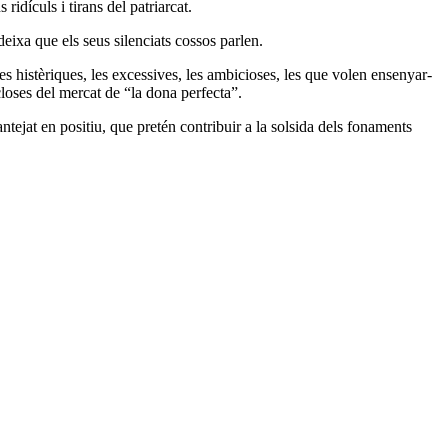
idículs i tirans del patriarcat.
eixa que els seus silenciats cossos parlen.
, les histèriques, les excessives, les ambicioses, les que volen ensenyar-
closes del mercat de “la dona perfecta”.
lantejat en positiu, que pretén contribuir a la solsida dels fonaments