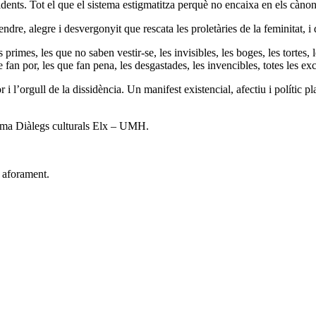
dents. Tot el que el sistema estigmatitza perquè no encaixa en els cànons r
re, alegre i desvergonyit que rescata les proletàries de la feminitat, i d
les primes, les que no saben vestir-se, les invisibles, les boges, les tortes
fan por, les que fan pena, les desgastades, les invencibles, totes les ex
r i l’orgull de la dissidència. Un manifest existencial, afectiu i polític p
grama Diàlegs culturals Elx – UMH.
r aforament.