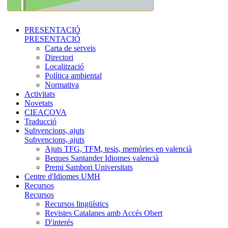
PRESENTACIÓ
PRESENTACIÓ
Carta de serveis
Directori
Localització
Política ambiental
Normativa
Activitats
Novetats
CIEACOVA
Traducció
Subvencions, ajuts
Subvencions, ajuts
Ajuts TFG, TFM, tesis, memòries en valencià
Beques Santander Idiomes valencià
Premi Sambori Universitats
Centre d'Idiomes UMH
Recursos
Recursos
Recursos lingüístics
Revistes Catalanes amb Accés Obert
D'interés