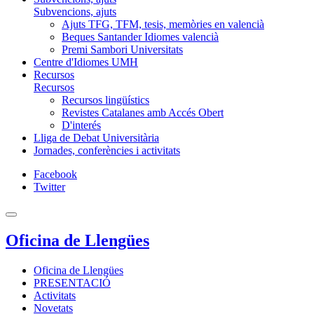
Subvencions, ajuts
Ajuts TFG, TFM, tesis, memòries en valencià
Beques Santander Idiomes valencià
Premi Sambori Universitats
Centre d'Idiomes UMH
Recursos
Recursos
Recursos lingüístics
Revistes Catalanes amb Accés Obert
D'interés
Lliga de Debat Universitària
Jornades, conferències i activitats
Facebook
Twitter
Oficina de Llengües
Oficina de Llengües
PRESENTACIÓ
Activitats
Novetats