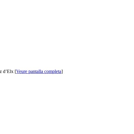
z d’Elx [
Veure pantalla completa
]