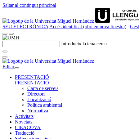
Saltar al contingut principal
SEU ELECTRÒNICA
Accés identificat (obri en nova finestra)
Gest
Introdueix la teua cerca
Editar
PRESENTACIÓ
PRESENTACIÓ
Carta de serveis
Directori
Localització
Política ambiental
Normativa
Activitats
Novetats
CIEACOVA
Traducció
Subvencions, ajuts