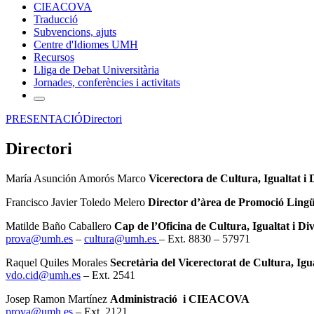
CIEACOVA
Traducció
Subvencions, ajuts
Centre d'Idiomes UMH
Recursos
Lliga de Debat Universitària
Jornades, conferències i activitats
PRESENTACIÓ
Directori
Directori
María Asunción Amorós Marco
Vicerectora de Cultura, Igualtat i D
Francisco Javier Toledo Melero
Director d’àrea de Promoció Lingü
Matilde Baño Caballero
Cap de l’Oficina de Cultura, Igualtat i Div
prova@umh.es
–
cultura@umh.es
– Ext. 8830 – 57971
Raquel Quiles Morales
Secretària del Vicerectorat de Cultura, Igua
vdo.cid@umh.es
– Ext. 2541
Josep Ramon Martínez
Administració i CIEACOVA
prova@umh.es
– Ext. 2121