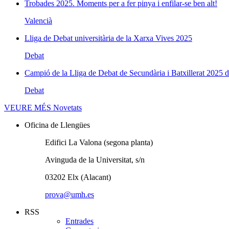
Trobades 2025. Moments per a fer pinya i enfilar-se ben alt!
Valencià
Lliga de Debat universitària de la Xarxa Vives 2025
Debat
Campió de la Lliga de Debat de Secundària i Batxillerat 2025 d
Debat
VEURE MÉS
Novetats
Oficina de Llengües
Edifici La Valona (segona planta)
Avinguda de la Universitat, s/n
03202 Elx (Alacant)
prova@umh.es
RSS
Entrades