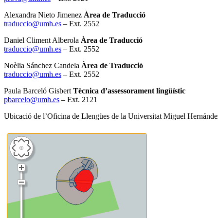
Alexandra Nieto Jimenez
Àrea de Traducció
traduccio@umh.es
– Ext. 2552
Daniel Climent Alberola
Àrea de
Traducció
traduccio@umh.es
– Ext. 2552
Noèlia Sánchez Candela
Àrea de Traducció
traduccio@umh.es
– Ext. 2552
Paula Barceló Gisbert
Tècnica d’assessorament lingüístic
pbarcelo@umh.es
– Ext. 2121
Ubicació de l’Oficina de Llengües de la Universitat Miguel Hernánde