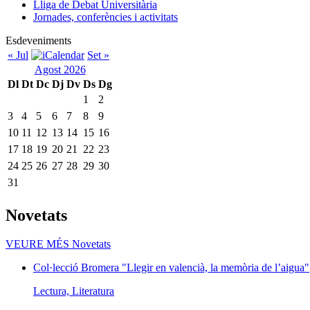
Lliga de Debat Universitària
Jornades, conferències i activitats
Esdeveniments
« Jul
Set »
Agost 2026
Dl
Dt
Dc
Dj
Dv
Ds
Dg
1
2
3
4
5
6
7
8
9
10
11
12
13
14
15
16
17
18
19
20
21
22
23
24
25
26
27
28
29
30
31
Novetats
VEURE MÉS
Novetats
Col·lecció Bromera "Llegir en valencià, la memòria de l’aigua"
Lectura, Literatura