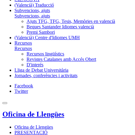
(Valencià) Traducció
Subvencions, ajuts
Subvencions, ajuts
Ajuts TFG, TFG, Tesis, Memòries en valencià
Beques Santander Idiomes valencià
Premi Sambori
(Valencià) Centre d'Idiomes UMH
Recursos
Recursos
Recursos lingüístics
Revistes Catalanes amb Accés Obert
D'interés
Lliga de Debat Universitària
Jornades, conferències i activitats
Facebook
Twitter
Oficina de Llengües
Oficina de Llengües
PRESENTACIÓ