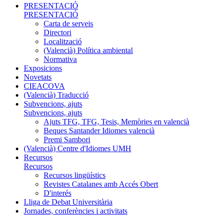
PRESENTACIÓ
PRESENTACIÓ
Carta de serveis
Directori
Localització
(Valencià) Política ambiental
Normativa
Exposicions
Novetats
CIEACOVA
(Valencià) Traducció
Subvencions, ajuts
Subvencions, ajuts
Ajuts TFG, TFG, Tesis, Memòries en valencià
Beques Santander Idiomes valencià
Premi Sambori
(Valencià) Centre d'Idiomes UMH
Recursos
Recursos
Recursos lingüístics
Revistes Catalanes amb Accés Obert
D'interés
Lliga de Debat Universitària
Jornades, conferències i activitats