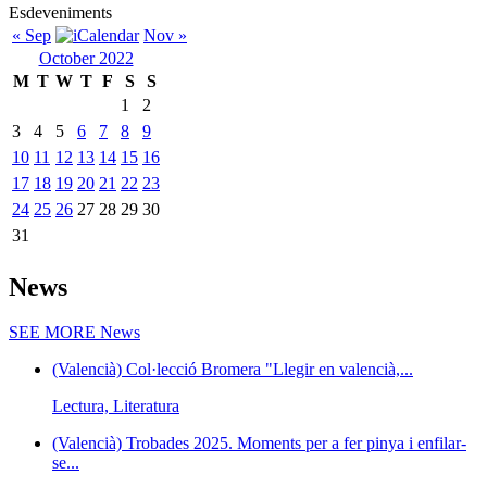
Esdeveniments
« Sep
Nov »
October 2022
M
T
W
T
F
S
S
1
2
3
4
5
6
7
8
9
10
11
12
13
14
15
16
17
18
19
20
21
22
23
24
25
26
27
28
29
30
31
News
SEE MORE
News
(Valencià) Col·lecció Bromera "Llegir en valencià,...
Lectura, Literatura
(Valencià) Trobades 2025. Moments per a fer pinya i enfilar-
se...