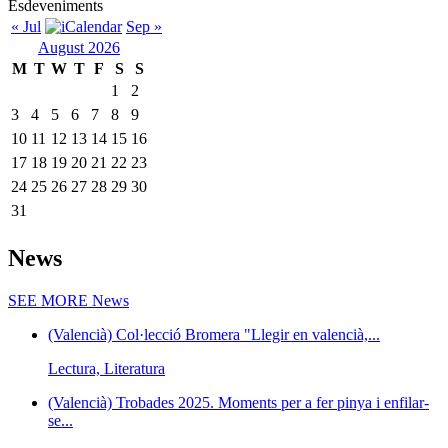
Esdeveniments
« Jul
Sep »
August 2026
M
T
W
T
F
S
S
1
2
3
4
5
6
7
8
9
10
11
12
13
14
15
16
17
18
19
20
21
22
23
24
25
26
27
28
29
30
31
News
SEE MORE
News
(Valencià) Col·lecció Bromera "Llegir en valencià,...
Lectura, Literatura
(Valencià) Trobades 2025. Moments per a fer pinya i enfilar-
se...