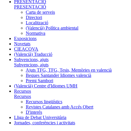
PRESENTACIÓ
PRESENTACIÓ
Carta de serveis
Directori
Localització
(Valencià) Política ambiental
Normativa
Exposicions
Novetats
CIEACOVA
(Valencià) Traducció
Subvencions, ajuts
Subvencions, ajuts
Ajuts TFG, TFG, Tesis, Memòries en valencià
Beques Santander Idiomes valencià
Premi Sambori
(Valencià) Centre d'Idiomes UMH
Recursos
Recursos
Recursos lingüístics
Revistes Catalanes amb Accés Obert
D'interés
Lliga de Debat Universitària
Jornades, conferències i activitats