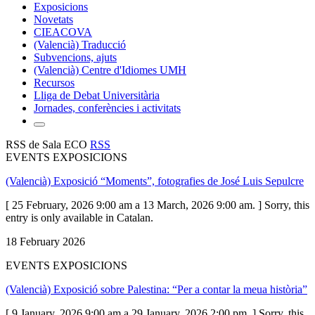
Exposicions
Novetats
CIEACOVA
(Valencià) Traducció
Subvencions, ajuts
(Valencià) Centre d'Idiomes UMH
Recursos
Lliga de Debat Universitària
Jornades, conferències i activitats
RSS de Sala ECO
RSS
EVENTS EXPOSICIONS
(Valencià) Exposició “Moments”, fotografies de José Luis Sepulcre
[ 25 February, 2026 9:00 am a 13 March, 2026 9:00 am. ] Sorry, this
entry is only available in Catalan.
18 February 2026
EVENTS EXPOSICIONS
(Valencià) Exposició sobre Palestina: “Per a contar la meua història”
[ 9 January, 2026 9:00 am a 29 January, 2026 2:00 pm. ] Sorry, this