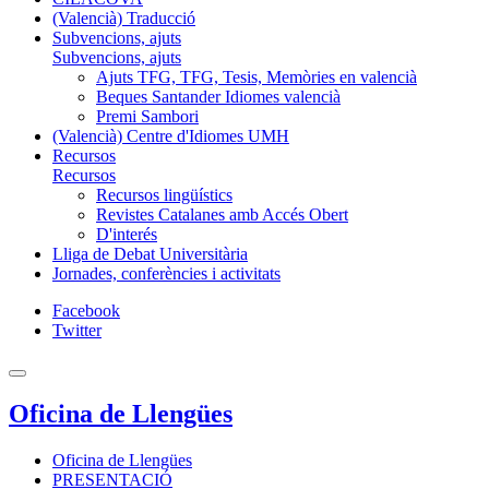
(Valencià) Traducció
Subvencions, ajuts
Subvencions, ajuts
Ajuts TFG, TFG, Tesis, Memòries en valencià
Beques Santander Idiomes valencià
Premi Sambori
(Valencià) Centre d'Idiomes UMH
Recursos
Recursos
Recursos lingüístics
Revistes Catalanes amb Accés Obert
D'interés
Lliga de Debat Universitària
Jornades, conferències i activitats
Facebook
Twitter
Oficina de Llengües
Oficina de Llengües
PRESENTACIÓ