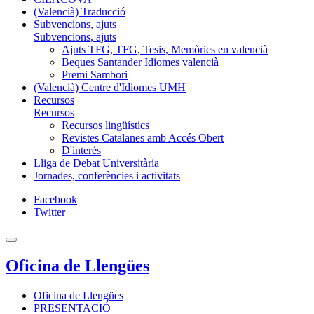
(Valencià) Traducció
Subvencions, ajuts
Subvencions, ajuts
Ajuts TFG, TFG, Tesis, Memòries en valencià
Beques Santander Idiomes valencià
Premi Sambori
(Valencià) Centre d'Idiomes UMH
Recursos
Recursos
Recursos lingüístics
Revistes Catalanes amb Accés Obert
D'interés
Lliga de Debat Universitària
Jornades, conferències i activitats
Facebook
Twitter
Oficina de Llengües
Oficina de Llengües
PRESENTACIÓ