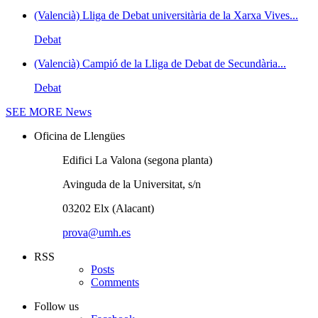
(Valencià) Lliga de Debat universitària de la Xarxa Vives...
Debat
(Valencià) Campió de la Lliga de Debat de Secundària...
Debat
SEE MORE
News
Oficina de Llengües
Edifici La Valona (segona planta)
Avinguda de la Universitat, s/n
03202 Elx (Alacant)
prova@umh.es
RSS
Posts
Comments
Follow us