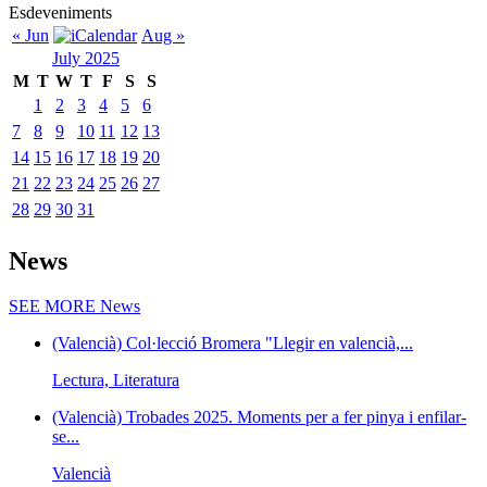
Esdeveniments
« Jun
Aug »
July 2025
M
T
W
T
F
S
S
1
2
3
4
5
6
7
8
9
10
11
12
13
14
15
16
17
18
19
20
21
22
23
24
25
26
27
28
29
30
31
News
SEE MORE
News
(Valencià) Col·lecció Bromera "Llegir en valencià,...
Lectura, Literatura
(Valencià) Trobades 2025. Moments per a fer pinya i enfilar-
se...
Valencià