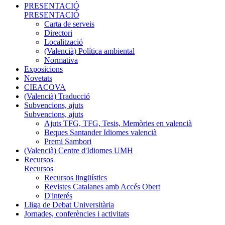
PRESENTACIÓ
PRESENTACIÓ
Carta de serveis
Directori
Localització
(Valencià) Política ambiental
Normativa
Exposicions
Novetats
CIEACOVA
(Valencià) Traducció
Subvencions, ajuts
Subvencions, ajuts
Ajuts TFG, TFG, Tesis, Memòries en valencià
Beques Santander Idiomes valencià
Premi Sambori
(Valencià) Centre d'Idiomes UMH
Recursos
Recursos
Recursos lingüístics
Revistes Catalanes amb Accés Obert
D'interés
Lliga de Debat Universitària
Jornades, conferències i activitats