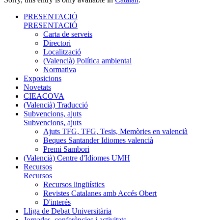
PRESENTACIÓ
PRESENTACIÓ
Carta de serveis
Directori
Localització
(Valencià) Política ambiental
Normativa
Exposicions
Novetats
CIEACOVA
(Valencià) Traducció
Subvencions, ajuts
Subvencions, ajuts
Ajuts TFG, TFG, Tesis, Memòries en valencià
Beques Santander Idiomes valencià
Premi Sambori
(Valencià) Centre d'Idiomes UMH
Recursos
Recursos
Recursos lingüístics
Revistes Catalanes amb Accés Obert
D'interés
Lliga de Debat Universitària
Jornades, conferències i activitats