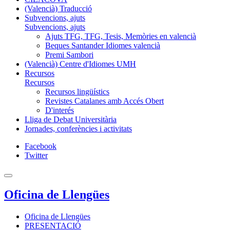
(Valencià) Traducció
Subvencions, ajuts
Subvencions, ajuts
Ajuts TFG, TFG, Tesis, Memòries en valencià
Beques Santander Idiomes valencià
Premi Sambori
(Valencià) Centre d'Idiomes UMH
Recursos
Recursos
Recursos lingüístics
Revistes Catalanes amb Accés Obert
D'interés
Lliga de Debat Universitària
Jornades, conferències i activitats
Facebook
Twitter
Oficina de Llengües
Oficina de Llengües
PRESENTACIÓ