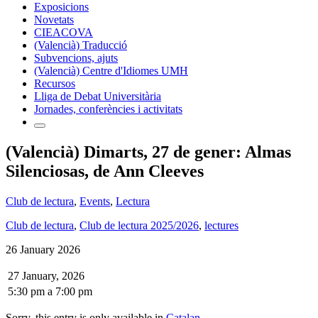
Exposicions
Novetats
CIEACOVA
(Valencià) Traducció
Subvencions, ajuts
(Valencià) Centre d'Idiomes UMH
Recursos
Lliga de Debat Universitària
Jornades, conferències i activitats
(Valencià) Dimarts, 27 de gener: Almas
Silenciosas, de Ann Cleeves
Club de lectura
,
Events
,
Lectura
Club de lectura
,
Club de lectura 2025/2026
,
lectures
26 January 2026
27 January, 2026
5:30 pm
a
7:00 pm
Sorry, this entry is only available in
Catalan
.