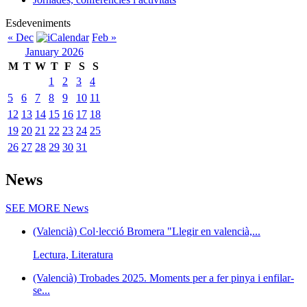
Esdeveniments
« Dec
Feb »
January 2026
M
T
W
T
F
S
S
1
2
3
4
5
6
7
8
9
10
11
12
13
14
15
16
17
18
19
20
21
22
23
24
25
26
27
28
29
30
31
News
SEE MORE
News
(Valencià) Col·lecció Bromera "Llegir en valencià,...
Lectura, Literatura
(Valencià) Trobades 2025. Moments per a fer pinya i enfilar-
se...