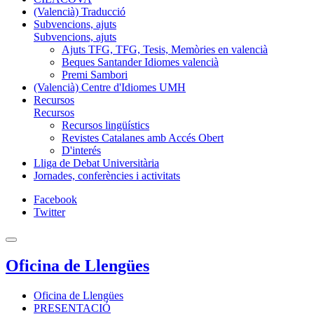
(Valencià) Traducció
Subvencions, ajuts
Subvencions, ajuts
Ajuts TFG, TFG, Tesis, Memòries en valencià
Beques Santander Idiomes valencià
Premi Sambori
(Valencià) Centre d'Idiomes UMH
Recursos
Recursos
Recursos lingüístics
Revistes Catalanes amb Accés Obert
D'interés
Lliga de Debat Universitària
Jornades, conferències i activitats
Facebook
Twitter
Oficina de Llengües
Oficina de Llengües
PRESENTACIÓ