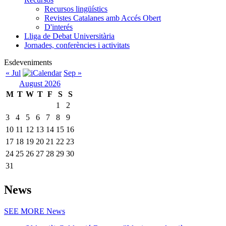
Recursos lingüístics
Revistes Catalanes amb Accés Obert
D'interés
Lliga de Debat Universitària
Jornades, conferències i activitats
Esdeveniments
« Jul
Sep »
August 2026
M
T
W
T
F
S
S
1
2
3
4
5
6
7
8
9
10
11
12
13
14
15
16
17
18
19
20
21
22
23
24
25
26
27
28
29
30
31
News
SEE MORE
News