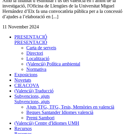
Amb la finalitat d’estimular l’ús del valencià en l’àmbit de la
investigació, l'Oficina de Llengües de la Universitat Miguel
Hernández d’Elx fa una convocatòria pública per a la concessió
d’ajudes a l’elaboració en [...]
11 November 2024
PRESENTACIÓ
PRESENTACIÓ
Carta de serveis
Directori
Localització
(Valencià) Política ambiental
Normativa
Exposicions
Novetats
CIEACOVA
(Valencià) Traducció
Subvencions, ajuts
Subvencions, ajuts
Ajuts TFG, TFG, Tesis, Memòries en valencià
Beques Santander Idiomes valencià
Premi Sambori
(Valencià) Centre d'Idiomes UMH
Recursos
Recursos