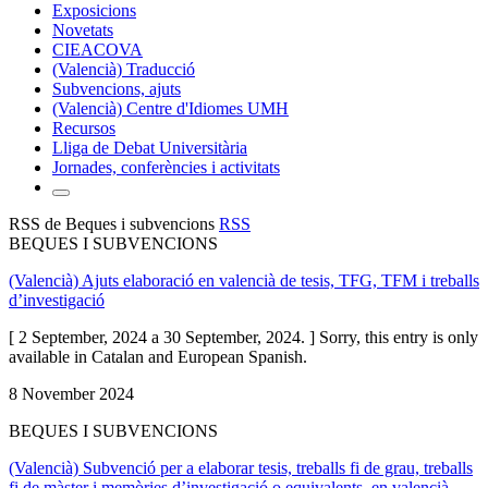
Exposicions
Novetats
CIEACOVA
(Valencià) Traducció
Subvencions, ajuts
(Valencià) Centre d'Idiomes UMH
Recursos
Lliga de Debat Universitària
Jornades, conferències i activitats
RSS de Beques i subvencions
RSS
BEQUES I SUBVENCIONS
(Valencià) Ajuts elaboració en valencià de tesis, TFG, TFM i treballs
d’investigació
[ 2 September, 2024 a 30 September, 2024. ] Sorry, this entry is only
available in Catalan and European Spanish.
8 November 2024
BEQUES I SUBVENCIONS
(Valencià) Subvenció per a elaborar tesis, treballs fi de grau, treballs
fi de màster i memòries d’investigació o equivalents, en valencià