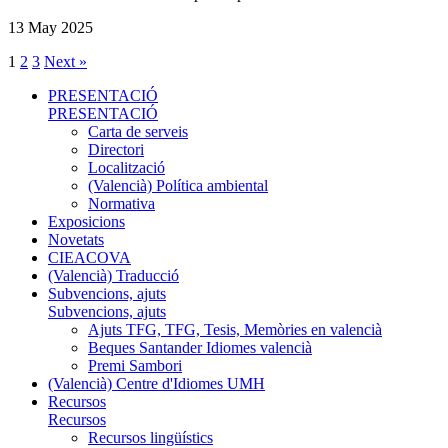
13 May 2025
1
2
3
Next »
PRESENTACIÓ
PRESENTACIÓ
Carta de serveis
Directori
Localització
(Valencià) Política ambiental
Normativa
Exposicions
Novetats
CIEACOVA
(Valencià) Traducció
Subvencions, ajuts
Subvencions, ajuts
Ajuts TFG, TFG, Tesis, Memòries en valencià
Beques Santander Idiomes valencià
Premi Sambori
(Valencià) Centre d'Idiomes UMH
Recursos
Recursos
Recursos lingüístics