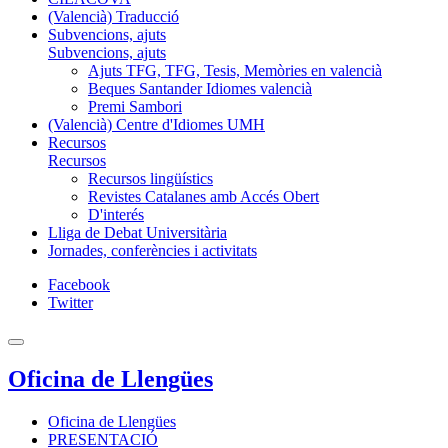
(Valencià) Traducció
Subvencions, ajuts
Subvencions, ajuts
Ajuts TFG, TFG, Tesis, Memòries en valencià
Beques Santander Idiomes valencià
Premi Sambori
(Valencià) Centre d'Idiomes UMH
Recursos
Recursos
Recursos lingüístics
Revistes Catalanes amb Accés Obert
D'interés
Lliga de Debat Universitària
Jornades, conferències i activitats
Facebook
Twitter
Oficina de Llengües
Oficina de Llengües
PRESENTACIÓ