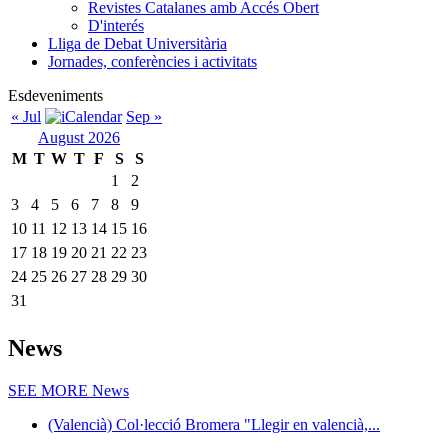
Revistes Catalanes amb Accés Obert
D'interés
Lliga de Debat Universitària
Jornades, conferències i activitats
Esdeveniments
« Jul
Sep »
August 2026
M
T
W
T
F
S
S
1
2
3
4
5
6
7
8
9
10
11
12
13
14
15
16
17
18
19
20
21
22
23
24
25
26
27
28
29
30
31
News
SEE MORE
News
(Valencià) Col·lecció Bromera "Llegir en valencià,...