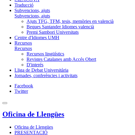
Traducció
Subvencions, ajuts
Subvencions, ajuts
Ajuts TFG, TFM, tesis, memòries en valencià
Beques Santander Idiomes valencià
Premi Sambori Universitats
Centre d'Idiomes UMH
Recursos
Recursos
Recursos lingüístics
Revistes Catalanes amb Accés Obert
D'interés
Lliga de Debat Universitària
Jornades, conferències i activitats
Facebook
Twitter
Oficina de Llengües
Oficina de Llengües
PRESENTACIÓ