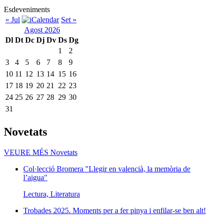
Esdeveniments
« Jul
Set »
Agost 2026
Dl
Dt
Dc
Dj
Dv
Ds
Dg
1
2
3
4
5
6
7
8
9
10
11
12
13
14
15
16
17
18
19
20
21
22
23
24
25
26
27
28
29
30
31
Novetats
VEURE MÉS
Novetats
Col·lecció Bromera "Llegir en valencià, la memòria de
l’aigua"
Lectura, Literatura
Trobades 2025. Moments per a fer pinya i enfilar-se ben alt!