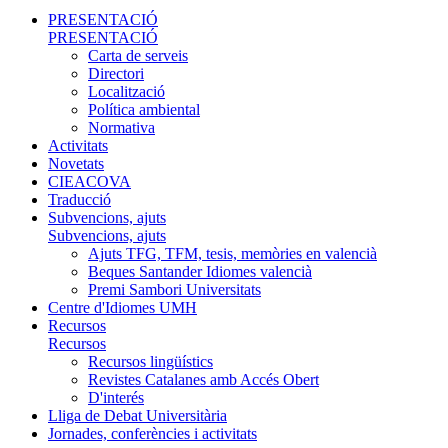
PRESENTACIÓ
PRESENTACIÓ
Carta de serveis
Directori
Localització
Política ambiental
Normativa
Activitats
Novetats
CIEACOVA
Traducció
Subvencions, ajuts
Subvencions, ajuts
Ajuts TFG, TFM, tesis, memòries en valencià
Beques Santander Idiomes valencià
Premi Sambori Universitats
Centre d'Idiomes UMH
Recursos
Recursos
Recursos lingüístics
Revistes Catalanes amb Accés Obert
D'interés
Lliga de Debat Universitària
Jornades, conferències i activitats