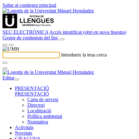
Saltar al contingut principal
SEU ELECTRÒNICA
Accés identificat (obri en nova finestra)
Gestor de continguts del lloc
Introdueix la teua cerca
Editar
PRESENTACIÓ
PRESENTACIÓ
Carta de serveis
Directori
Localització
Política ambiental
Normativa
Activitats
Novetats
CIEACOVA