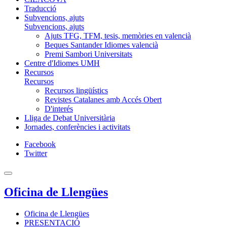
Traducció
Subvencions, ajuts
Subvencions, ajuts
Ajuts TFG, TFM, tesis, memòries en valencià
Beques Santander Idiomes valencià
Premi Sambori Universitats
Centre d'Idiomes UMH
Recursos
Recursos
Recursos lingüístics
Revistes Catalanes amb Accés Obert
D'interés
Lliga de Debat Universitària
Jornades, conferències i activitats
Facebook
Twitter
Oficina de Llengües
Oficina de Llengües
PRESENTACIÓ