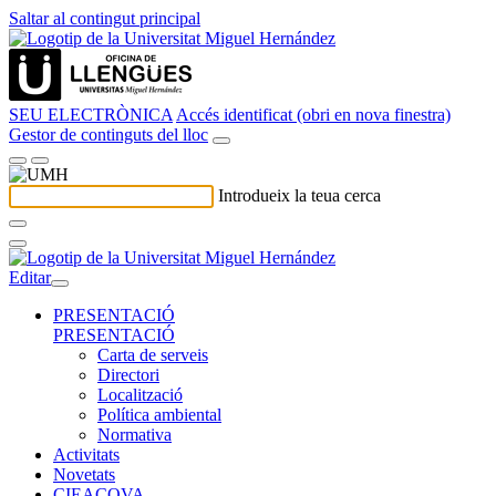
Saltar al contingut principal
SEU ELECTRÒNICA
Accés identificat (obri en nova finestra)
Gestor de continguts del lloc
Introdueix la teua cerca
Editar
PRESENTACIÓ
PRESENTACIÓ
Carta de serveis
Directori
Localització
Política ambiental
Normativa
Activitats
Novetats
CIEACOVA