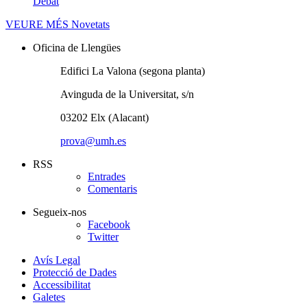
Debat
VEURE MÉS
Novetats
Oficina de Llengües
Edifici La Valona (segona planta)
Avinguda de la Universitat, s/n
03202 Elx (Alacant)
prova@umh.es
RSS
Entrades
Comentaris
Segueix-nos
Facebook
Twitter
Avís Legal
Protecció de Dades
Accessibilitat
Galetes