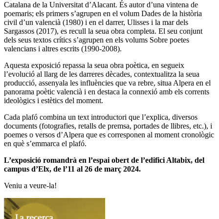
Catalana de la Universitat d’Alacant. És autor d’una vintena de
poemaris; els primers s’agrupen en el volum Dades de la història
civil d’un valencià (1980) i en el darrer, Ulisses i la mar dels
Sargassos (2017), es recull la seua obra completa. El seu conjunt
dels seus textos crítics s’agrupen en els volums Sobre poetes
valencians i altres escrits (1990-2008).
Aquesta exposició repassa la seua obra poètica, en segueix
l’evolució al llarg de les darreres dècades, contextualitza la seua
producció, assenyala les influències que va rebre, situa Alpera en el
panorama poètic valencià i en destaca la connexió amb els corrents
ideològics i estètics del moment.
Cada plafó combina un text introductori que l’explica, diversos
documents (fotografies, retalls de premsa, portades de llibres, etc.), i
poemes o versos d’Alpera que es corresponen al moment cronològic
en què s’emmarca el plafó.
L’exposició romandrà en l’espai obert de l’edifici Altabix, del
campus d’Elx, de l’11 al 26 de març 2024.
Veniu a veure-la!