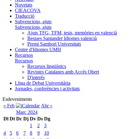
Novetats
CIEACOVA
Traducció
Subvencions, ajuts
Subvencions, ajuts
Ajuts TFG, TFM, tesis, memòries en valencià
Beques Santander Idiomes valencià
Premi Sambori Universitats
Centre d'Idiomes UMH
Recursos
Recursos
Recursos lingüístics
Revistes Catalanes amb Accés Obert
D'interés
Lliga de Debat Universitària
Jornades, conferències i activitats
Esdeveniments
« Feb
Abr »
Març 2024
Dl
Dt
Dc
Dj
Dv
Ds
Dg
1
2
3
4
5
6
7
8
9
10