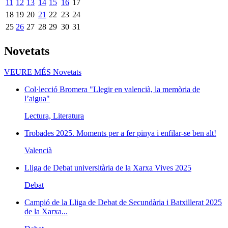
11
12
13
14
15
16
17
18
19
20
21
22
23
24
25
26
27
28
29
30
31
Novetats
VEURE MÉS
Novetats
Col·lecció Bromera "Llegir en valencià, la memòria de
l’aigua"
Lectura, Literatura
Trobades 2025. Moments per a fer pinya i enfilar-se ben alt!
Valencià
Lliga de Debat universitària de la Xarxa Vives 2025
Debat
Campió de la Lliga de Debat de Secundària i Batxillerat 2025
de la Xarxa...