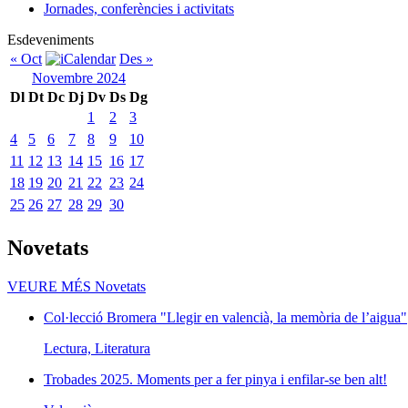
Jornades, conferències i activitats
Esdeveniments
« Oct
Des »
Novembre 2024
Dl
Dt
Dc
Dj
Dv
Ds
Dg
1
2
3
4
5
6
7
8
9
10
11
12
13
14
15
16
17
18
19
20
21
22
23
24
25
26
27
28
29
30
Novetats
VEURE MÉS
Novetats
Col·lecció Bromera "Llegir en valencià, la memòria de l’aigua"
Lectura, Literatura
Trobades 2025. Moments per a fer pinya i enfilar-se ben alt!