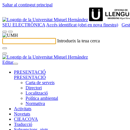
Saltar al contingut principal
SEU ELECTRÒNICA
Accés identificat (obri en nova finestra)
Gest
Introdueix la teua cerca
Editar
PRESENTACIÓ
PRESENTACIÓ
Carta de serveis
Directori
Localització
Política ambiental
Normativa
Activitats
Novetats
CIEACOVA
Traducció
Subvencions, ajuts