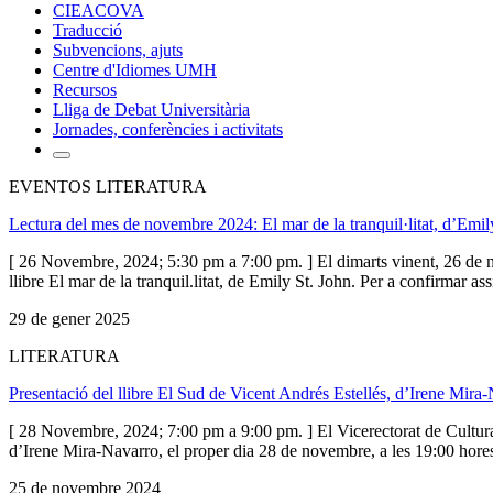
CIEACOVA
Traducció
Subvencions, ajuts
Centre d'Idiomes UMH
Recursos
Lliga de Debat Universitària
Jornades, conferències i activitats
EVENTOS LITERATURA
Lectura del mes de novembre 2024: El mar de la tranquil·litat, d’Emi
[ 26 Novembre, 2024; 5:30 pm a 7:00 pm. ] El dimarts vinent, 26 de no
llibre El mar de la tranquil.litat, de Emily St. John. Per a confirmar as
29 de gener 2025
LITERATURA
Presentació del llibre El Sud de Vicent Andrés Estellés, d’Irene Mira
[ 28 Novembre, 2024; 7:00 pm a 9:00 pm. ] El Vicerectorat de Cultura,
d’Irene Mira-Navarro, el proper dia 28 de novembre, a les 19:00 hores, 
25 de novembre 2024