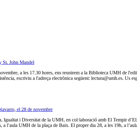
ly St. John Mandel
vembre, a les 17.30 hores, ens reunirem a la Biblioteca UMH de l'edifi
sistència, escriviu a l'adreça electrònica següent:
lectura@umh.es
. Us es
-Navarro, el 28 de novembre
 Igualtat i Diversitat de la UMH, en col·laboració amb El Tempir d’Elx,
a l’aula UMH de la plaça de Baix. El proper dia 28, a les 19h, a l’aula 