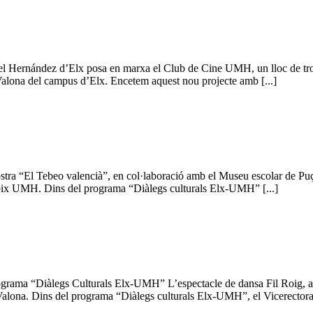
guel Hernández d’Elx posa en marxa el Club de Cine UMH, un lloc de trob
 Valona del campus d’Elx. Encetem aquest nou projecte amb [...]
mostra “El Tebeo valencià”, en col·laboració amb el Museu escolar de Pu
tabix UMH. Dins del programa “Diàlegs culturals Elx-UMH” [...]
 programa “Diàlegs Culturals Elx-UMH” L’espectacle de dansa Fil Roig, a
 Valona. Dins del programa “Diàlegs culturals Elx-UMH”, el Vicerectorat 