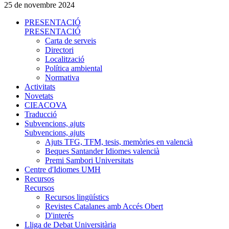
25 de novembre 2024
PRESENTACIÓ
PRESENTACIÓ
Carta de serveis
Directori
Localització
Política ambiental
Normativa
Activitats
Novetats
CIEACOVA
Traducció
Subvencions, ajuts
Subvencions, ajuts
Ajuts TFG, TFM, tesis, memòries en valencià
Beques Santander Idiomes valencià
Premi Sambori Universitats
Centre d'Idiomes UMH
Recursos
Recursos
Recursos lingüístics
Revistes Catalanes amb Accés Obert
D'interés
Lliga de Debat Universitària