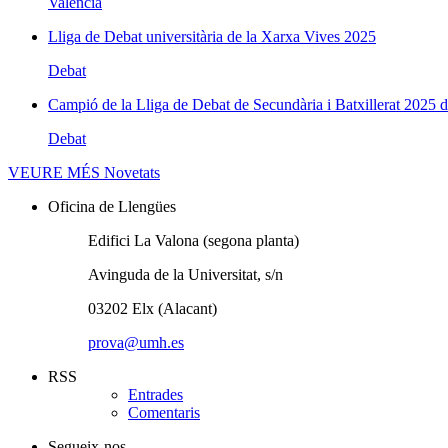
Valencià
Lliga de Debat universitària de la Xarxa Vives 2025
Debat
Campió de la Lliga de Debat de Secundària i Batxillerat 2025 d
Debat
VEURE MÉS
Novetats
Oficina de Llengües
Edifici La Valona (segona planta)
Avinguda de la Universitat, s/n
03202 Elx (Alacant)
prova@umh.es
RSS
Entrades
Comentaris
Segueix-nos