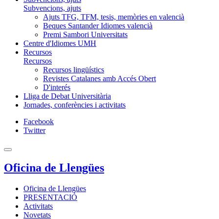
Subvencions, ajuts
Ajuts TFG, TFM, tesis, memòries en valencià
Beques Santander Idiomes valencià
Premi Sambori Universitats
Centre d'Idiomes UMH
Recursos
Recursos
Recursos lingüístics
Revistes Catalanes amb Accés Obert
D'interés
Lliga de Debat Universitària
Jornades, conferències i activitats
Facebook
Twitter
Oficina de Llengües
Oficina de Llengües
PRESENTACIÓ
Activitats
Novetats