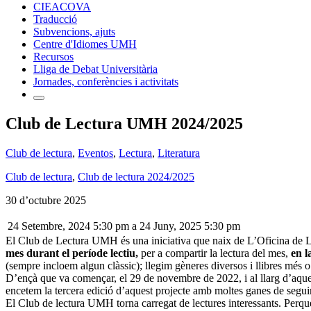
CIEACOVA
Traducció
Subvencions, ajuts
Centre d'Idiomes UMH
Recursos
Lliga de Debat Universitària
Jornades, conferències i activitats
Club de Lectura UMH 2024/2025
Club de lectura
,
Eventos
,
Lectura
,
Literatura
Club de lectura
,
Club de lectura 2024/2025
30 d’octubre 2025
24 Setembre, 2024 5:30 pm
a
24 Juny, 2025 5:30 pm
El Club de Lectura UMH és una iniciativa que naix de L’Oficina de
mes durant el període lectiu,
per a compartir la lectura del mes,
en l
(sempre incloem algun clàssic); llegim gèneres diversos i llibres més 
D’ençà que va començar, el 29 de novembre de 2022, i al llarg d’aques
encetem la tercera edició d’aquest projecte amb moltes ganes de segui
El Club de lectura UMH torna carregat de lectures interessants. Perquè