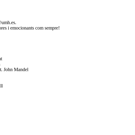
@umh.es
.
dores i emocionants com sempre!
nt
s
St. John Mandel
ll