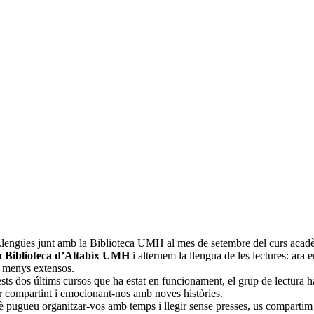
 Llengües junt amb la Biblioteca UMH al mes de setembre del curs ac
a Biblioteca d’Altabix UMH
i alternem la llengua de les lectures: ara 
o menys extensos.
ts dos últims cursos que ha estat en funcionament, el grup de lectura 
r compartint i emocionant-nos amb noves històries.
 pugueu organitzar-vos amb temps i llegir sense presses, us compartim l