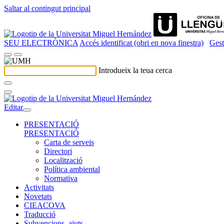
Saltar al contingut principal
SEU ELECTRÒNICA
Accés identificat (obri en nova finestra)
Gest
Introdueix la teua cerca
Editar
PRESENTACIÓ
PRESENTACIÓ
Carta de serveis
Directori
Localització
Política ambiental
Normativa
Activitats
Novetats
CIEACOVA
Traducció
Subvencions, ajuts