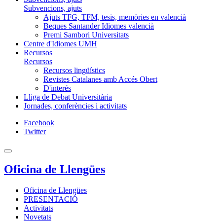
Subvencions, ajuts
Ajuts TFG, TFM, tesis, memòries en valencià
Beques Santander Idiomes valencià
Premi Sambori Universitats
Centre d'Idiomes UMH
Recursos
Recursos
Recursos lingüístics
Revistes Catalanes amb Accés Obert
D'interés
Lliga de Debat Universitària
Jornades, conferències i activitats
Facebook
Twitter
Oficina de Llengües
Oficina de Llengües
PRESENTACIÓ
Activitats
Novetats