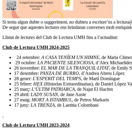
Si teniu algun dubte o suggeriment, no dubteu a escriure’ns a
lectura
De segur que aquestes lectures ens brindaran converses molt enriqui
Llistat de lectures del Club de Lectura UMH fins a l’actualitat:
Club de Lectura UMH 2024-2025
24 setembre:
A CASA TENÍEM UN HIMNE
, de Maria Clime
29 octubre:
LA PACIENTE SILENCIOSA
, d’Alex Michaelide
26 novembre:
EL MAR DE LA TRANQUIL·LITAT
, de Emily 
17 desembre:
PANZA DE BURRO
, d’Andrea Abreu López
28 gener:
L’ESPERIT DEL TEMPS
, de Martí Domíngue
25 febrer:
HEX
(Historias Extraordinarias), de Daniel López Va
25 març:
L’ÚLTIM PATRIARCA
, de Najat El Hachm
29 abril:
LADY SUSAN
, de Jane Auste
27 maig:
MORT A ISTAMBUL
, de Petros Markaris
17 juny:
LA TRENZA
, de Laetitia Colombani
Club de Lectura UMH 2023-2024