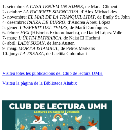
1- setembre:
A CASA TENÍEM UN HIMNE
, de Maria Climent
2- octubre:
LA PACIENTE SILENCIOSA
, d’Alex Michaelides
3- novembre:
EL MAR DE LA TRANQUIL·LITAT
, de Emily St. Joh
4- desembre:
PANZA DE BURRO
, d’Andrea Abreu López
5- gener:
L’ESPERIT DEL TEMPS
, de Martí Domínguez
6- febrer:
HEX
(Historias Extraordinarias), de Daniel López Valle
7- març:
L’ÚLTIM PAT
RIARCA
, de Najat El Hachmi
8- abril:
LADY SUSAN
, de Jane Austen
9- maig:
MORT A ISTAMBUL
, de Petros Markaris
10- juny:
LA TRENZA
, de Laetitia Colombani
Visiteu totes les publicacions del Club de lectura UMH
Visiteu la pàgina de la Biblioteca Altabix