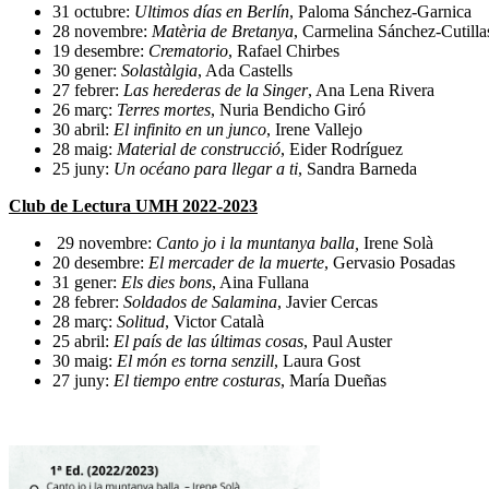
31 octubre:
Ultimos días en Berlín
, Paloma Sánchez-Garnica
28 novembre:
Matèria de Bretanya
, Carmelina Sánchez-Cutilla
19 desembre:
Crematorio
, Rafael Chirbes
30 gener:
Solastàlgia
, Ada Castells
27 febrer:
Las herederas de la Singer
, Ana Lena Rivera
26 març:
Terres mortes
, Nuria Bendicho Giró
30 abril:
El infinito en un junco
, Irene Vallejo
28 maig:
Material de construcció
, Eider Rodríguez
25 juny:
Un océano para llegar a ti
, Sandra Barneda
Club de Lectura UMH 2022-2023
29 novembre:
Canto jo i la muntanya balla,
Irene Solà
20 desembre:
El mercader de la muerte
, Gervasio Posadas
31 gener:
Els dies bons
, Aina Fullana
28 febrer:
Soldados de Salamina
, Javier Cercas
28 març:
Solitud
, Victor Català
25 abril:
El país de las últimas cosas
, Paul Auster
30 maig:
El món es torna senzill
, Laura Gost
27 juny:
El tiempo entre costuras
, María Dueñas