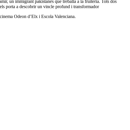
r, un immigrant pakistanès que treballa a la fruiteria. Tots dos
i els porta a descobrir un vincle profund i transformador
l cinema Odeon d’Elx i Escola Valenciana.