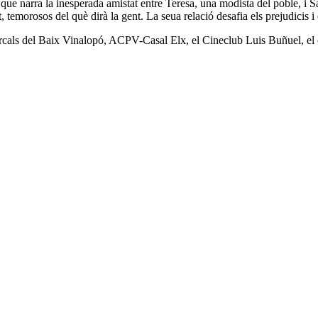
narra la inesperada amistat entre Teresa, una modista del poble, i Sami
, temorosos del què dirà la gent. La seua relació desafia els prejudicis 
omarcals del Baix Vinalopó, ACPV-Casal Elx, el Cineclub Luis Buñuel, e