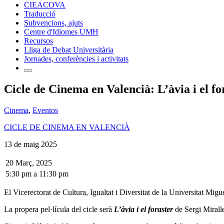
CIEACOVA
Traducció
Subvencions, ajuts
Centre d'Idiomes UMH
Recursos
Lliga de Debat Universitària
Jornades, conferències i activitats
Cicle de Cinema en Valencià: L’àvia i el fo
Cinema
,
Eventos
CICLE DE CINEMA EN VALENCIÀ
13 de maig 2025
20 Març, 2025
5:30 pm
a
11:30 pm
El Vicerectorat de Cultura, Igualtat i Diversitat de la Universitat M
La propera pel·lícula del cicle serà
L’àvia i el foraster
de Sergi Mirall