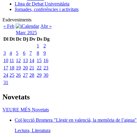
Lliga de Debat Universitària
Jornades, conferències i activitats
Esdeveniments
« Feb
Abr »
Març 2025
Dl
Dt
Dc
Dj
Dv
Ds
Dg
1
2
3
4
5
6
7
8
9
10
11
12
13
14
15
16
17
18
19
20
21
22
23
24
25
26
27
28
29
30
31
Novetats
VEURE MÉS
Novetats
Col·lecció Bromera "Llegir en valencià, la memòria de l’aigua"
Lectura, Literatura