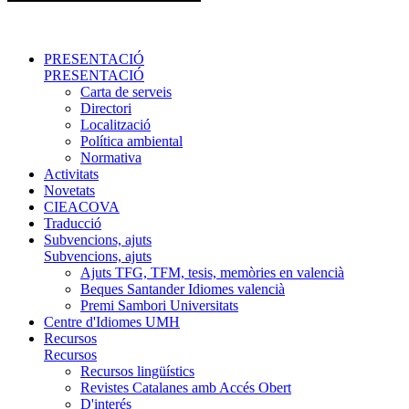
PRESENTACIÓ
PRESENTACIÓ
Carta de serveis
Directori
Localització
Política ambiental
Normativa
Activitats
Novetats
CIEACOVA
Traducció
Subvencions, ajuts
Subvencions, ajuts
Ajuts TFG, TFM, tesis, memòries en valencià
Beques Santander Idiomes valencià
Premi Sambori Universitats
Centre d'Idiomes UMH
Recursos
Recursos
Recursos lingüístics
Revistes Catalanes amb Accés Obert
D'interés