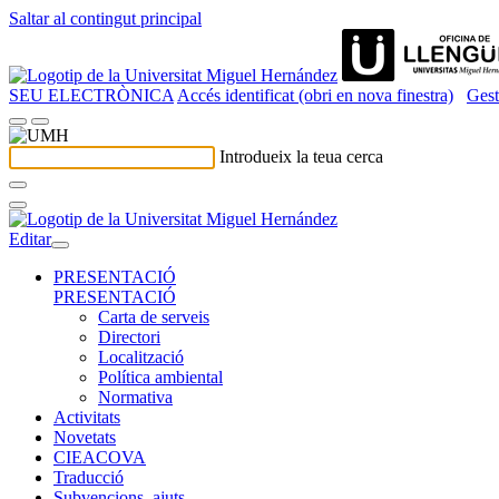
Saltar al contingut principal
SEU ELECTRÒNICA
Accés identificat (obri en nova finestra)
Gest
Introdueix la teua cerca
Editar
PRESENTACIÓ
PRESENTACIÓ
Carta de serveis
Directori
Localització
Política ambiental
Normativa
Activitats
Novetats
CIEACOVA
Traducció
Subvencions, ajuts