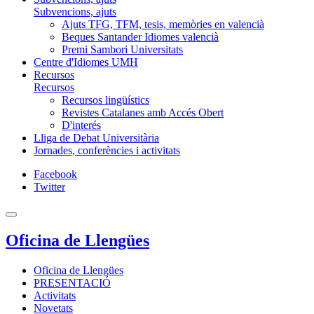
Subvencions, ajuts
Ajuts TFG, TFM, tesis, memòries en valencià
Beques Santander Idiomes valencià
Premi Sambori Universitats
Centre d'Idiomes UMH
Recursos
Recursos
Recursos lingüístics
Revistes Catalanes amb Accés Obert
D'interés
Lliga de Debat Universitària
Jornades, conferències i activitats
Facebook
Twitter
Oficina de Llengües
Oficina de Llengües
PRESENTACIÓ
Activitats
Novetats