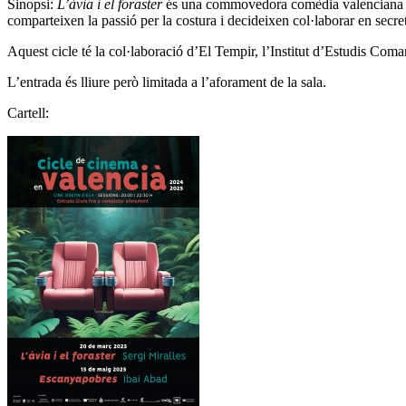
Sinopsi:
L’àvia i el foraster
és una commovedora comèdia valenciana que 
comparteixen la passió per la costura i decideixen col·laborar en secret
Aquest cicle té la col·laboració d’El Tempir, l’Institut d’Estudis C
L’entrada és lliure però limitada a l’aforament de la sala.
Cartell: