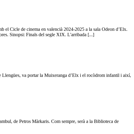
amb el Cicle de cinema en valencià 2024-2025 a la sala Odeon d’Elx.
res. Sinopsi: Finals del segle XIX. L'arribada [...]
lengües, va portar la Muixeranga d’Elx i el rocòdrom infantil i així,
ambul, de Petros Màrkaris. Com sempre, serà a la Biblioteca de