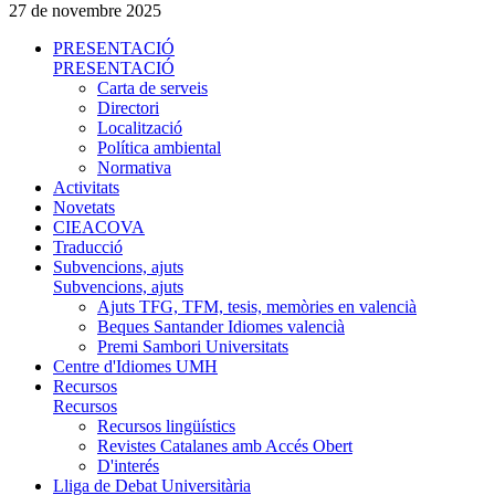
27 de novembre 2025
PRESENTACIÓ
PRESENTACIÓ
Carta de serveis
Directori
Localització
Política ambiental
Normativa
Activitats
Novetats
CIEACOVA
Traducció
Subvencions, ajuts
Subvencions, ajuts
Ajuts TFG, TFM, tesis, memòries en valencià
Beques Santander Idiomes valencià
Premi Sambori Universitats
Centre d'Idiomes UMH
Recursos
Recursos
Recursos lingüístics
Revistes Catalanes amb Accés Obert
D'interés
Lliga de Debat Universitària