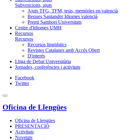
Subvencions, ajuts
Ajuts TFG, TFM, tesis, memòries en valencià
Beques Santander Idiomes valencià
Premi Sambori Universitats
Centre d'Idiomes UMH
Recursos
Recursos
Recursos lingüístics
Revistes Catalanes amb Accés Obert
D'interés
Lliga de Debat Universitària
Jornades, conferències i activitats
Facebook
Twitter
Oficina de Llengües
Oficina de Llengües
PRESENTACIÓ
Activitats
Novetats