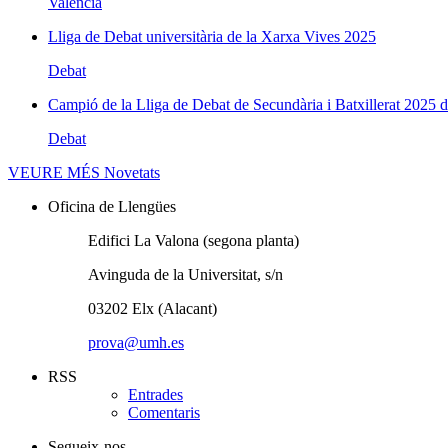
Valencià
Lliga de Debat universitària de la Xarxa Vives 2025
Debat
Campió de la Lliga de Debat de Secundària i Batxillerat 2025 d
Debat
VEURE MÉS
Novetats
Oficina de Llengües
Edifici La Valona (segona planta)
Avinguda de la Universitat, s/n
03202 Elx (Alacant)
prova@umh.es
RSS
Entrades
Comentaris
Segueix-nos