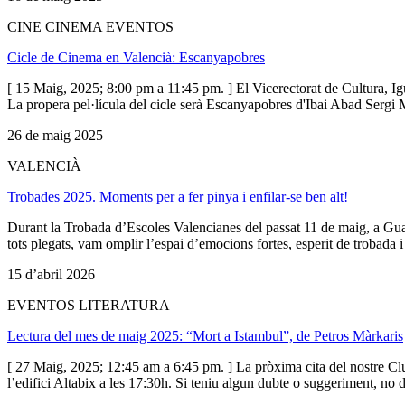
CINE CINEMA EVENTOS
Cicle de Cinema en Valencià: Escanyapobres
[ 15 Maig, 2025; 8:00 pm a 11:45 pm. ] El Vicerectorat de Cultura, I
La propera pel·lícula del cicle serà Escanyapobres d'Ibai Abad Sergi Mi
26 de maig 2025
VALENCIÀ
Trobades 2025. Moments per a fer pinya i enfilar-se ben alt!
Durant la Trobada d’Escoles Valencianes del passat 11 de maig, a Guar
tots plegats, vam omplir l’espai d’emocions fortes, esperit de trobada 
15 d’abril 2026
EVENTOS LITERATURA
Lectura del mes de maig 2025: “Mort a Istambul”, de Petros Màrkaris
[ 27 Maig, 2025; 12:45 am a 6:45 pm. ] La pròxima cita del nostre Cl
l’edifici Altabix a les 17:30h. Si teniu algun dubte o suggeriment, no 