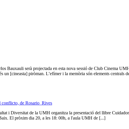
los Bauxauli serà projectada en esta nova sessió de Club Cinema UMH, 
un [cineasta] piròman. L’efímer i la memòria són elements centrals del s
el conflicto, de Rosario Rives
ltat i Diversitat de la UMH organitza la presentació del llibre Cuidador
Baix. El pròxim dia 20, a les 18: 00h, a l'aula UMH de [...]