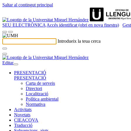
Saltar al contingut principal
SEU ELECTRÒNICA
Accés identificat (obri en nova finestra)
Gest
Introdueix la teua cerca
Editar
PRESENTACIÓ
PRESENTACIÓ
Carta de serveis
Directori
Localització
Política ambiental
Normativa
Activitats
Novetats
CIEACOVA
Traducció
Subvencions, ajuts