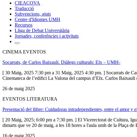
CIEACOVA
Traducció
Subvencions, ajuts
Centre d'Idiomes UMH
Recursos
Lliga de Debat Universitària
Jornades, conferències i activitats
CINEMA EVENTOS
Socarrats, de Carlos Baixauli. Diàlegs culturals: Elx – UMH-
[ 30 Maig, 2025 7:30 pm a 31 Maig, 2025 4:30 pm. ] Socarrats de Car
Cinemateca de l’edifici La Valona del campus d’Elx. Carlos Baixauli és 
26 de maig 2025
EVENTOS LITERATURA
Presentació del llibre: Cuidadoras intradependientes, entre el amor y 
[ 20 Maig, 2025; 6:00 pm a 7:30 pm. ] El Vicerectorat de Cultura, Igua
dimarts que ve 20 de maig, a les 18 hores a l'aula umh de la Plaça de 
16 de maig 2025