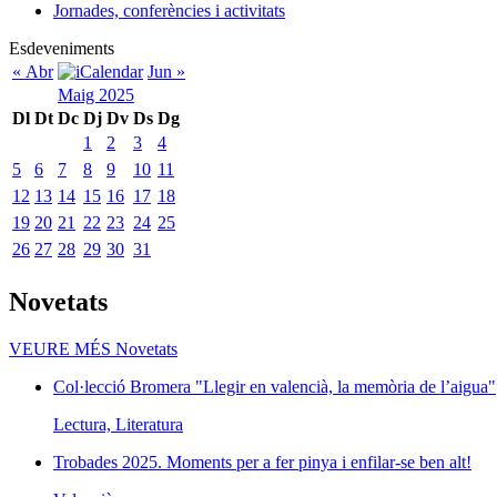
Jornades, conferències i activitats
Esdeveniments
« Abr
Jun »
Maig 2025
Dl
Dt
Dc
Dj
Dv
Ds
Dg
1
2
3
4
5
6
7
8
9
10
11
12
13
14
15
16
17
18
19
20
21
22
23
24
25
26
27
28
29
30
31
Novetats
VEURE MÉS
Novetats
Col·lecció Bromera "Llegir en valencià, la memòria de l’aigua"
Lectura, Literatura
Trobades 2025. Moments per a fer pinya i enfilar-se ben alt!