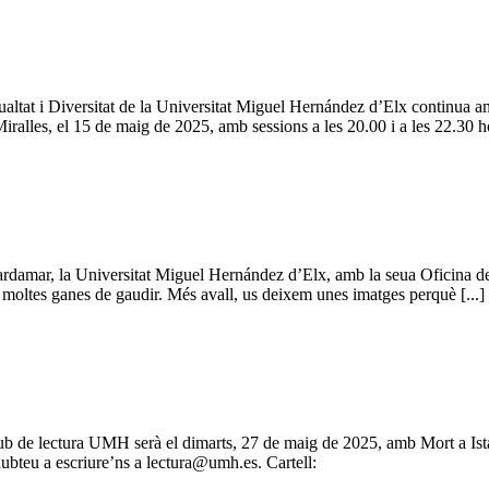
gualtat i Diversitat de la Universitat Miguel Hernández d’Elx continua 
ralles, el 15 de maig de 2025, amb sessions a les 20.00 i a les 22.30 ho
damar, la Universitat Miguel Hernández d’Elx, amb la seua Oficina de L
i moltes ganes de gaudir. Més avall, us deixem unes imatges perquè [...]
ub de lectura UMH serà el dimarts, 27 de maig de 2025, amb Mort a Ist
dubteu a escriure’ns a
lectura@umh.es
. Cartell: