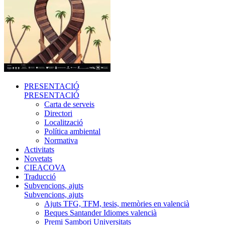
PRESENTACIÓ
PRESENTACIÓ
Carta de serveis
Directori
Localització
Política ambiental
Normativa
Activitats
Novetats
CIEACOVA
Traducció
Subvencions, ajuts
Subvencions, ajuts
Ajuts TFG, TFM, tesis, memòries en valencià
Beques Santander Idiomes valencià
Premi Sambori Universitats