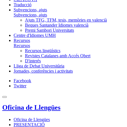
Traducció
Subvencions, ajuts
Subvencions, ajuts
Ajuts TFG, TFM, tesis, memòries en valencià
Beques Santander Idiomes valencià
Premi Sambori Universitats
Centre d'Idiomes UMH
Recursos
Recursos
Recursos lingüístics
Revistes Catalanes amb Accés Obert
D'interés
Lliga de Debat Universitària
Jornades, conferències i activitats
Facebook
Twitter
Oficina de Llengües
Oficina de Llengües
PRESENTACIÓ