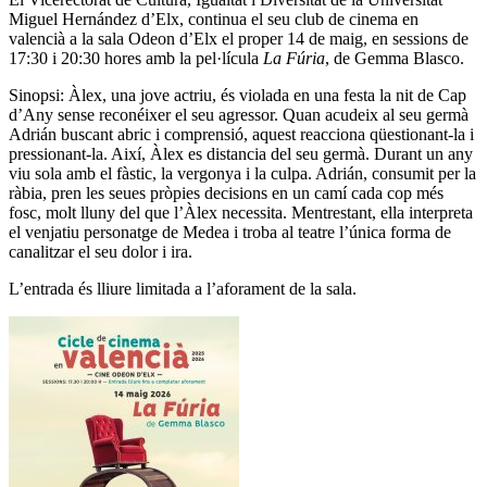
Miguel Hernández d’Elx, continua el seu club de cinema en
valencià a la sala Odeon d’Elx el proper 14 de maig, en sessions de
17:30 i 20:30 hores amb la pel·lícula
La Fúria
, de Gemma Blasco.
Sinopsi: Àlex, una jove actriu, és violada en una festa la nit de Cap
d’Any sense reconéixer el seu agressor. Quan acudeix al seu germà
Adrián buscant abric i comprensió, aquest reacciona qüestionant-la i
pressionant-la. Així, Àlex es distancia del seu germà. Durant un any
viu sola amb el fàstic, la vergonya i la culpa. Adrián, consumit per la
ràbia, pren les seues pròpies decisions en un camí cada cop més
fosc, molt lluny del que l’Àlex necessita. Mentrestant, ella interpreta
el venjatiu personatge de Medea i troba al teatre l’única forma de
canalitzar el seu dolor i ira.
L’entrada és lliure limitada a l’aforament de la sala.