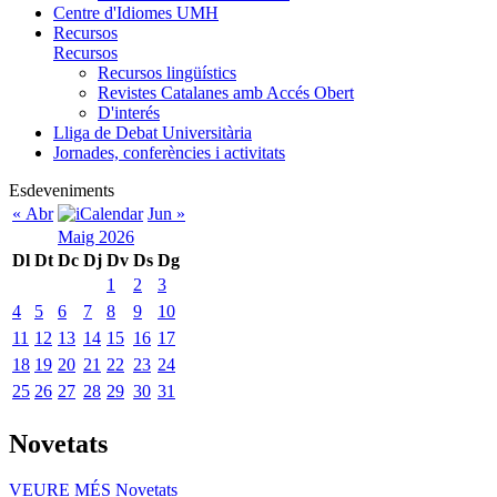
Centre d'Idiomes UMH
Recursos
Recursos
Recursos lingüístics
Revistes Catalanes amb Accés Obert
D'interés
Lliga de Debat Universitària
Jornades, conferències i activitats
Esdeveniments
« Abr
Jun »
Maig 2026
Dl
Dt
Dc
Dj
Dv
Ds
Dg
1
2
3
4
5
6
7
8
9
10
11
12
13
14
15
16
17
18
19
20
21
22
23
24
25
26
27
28
29
30
31
Novetats
VEURE MÉS
Novetats