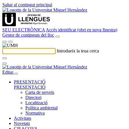
Saltar al contingut principal
SEU ELECTRÒNICA
Accés identificat (obri en nova finestra)
Gestor de continguts del lloc
Introdueix la teua cerca
Editar
PRESENTACIÓ
PRESENTACIÓ
Carta de serveis
Directori
Localització
Política ambiental
Normativa
Activitats
Novetats
CIEACOVA