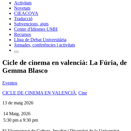
Activitats
Novetats
CIEACOVA
Traducció
Subvencions, ajuts
Centre d'Idiomes UMH
Recursos
Lliga de Debat Universitària
Jornades, conferències i activitats
Cicle de cinema en valencià: La Fúria, de
Gemma Blasco
Eventos
CICLE DE CINEMA EN VALENCIÀ
,
Cine
13 de maig 2026
14 Maig, 2026
5:30 pm
a
9:30 pm
El Vicerectorat de Cultura, Igualtat i Diversitat de la Universitat