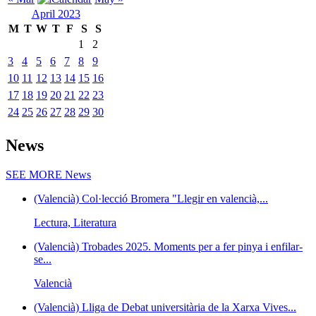
April 2023
M
T
W
T
F
S
S
1
2
3
4
5
6
7
8
9
10
11
12
13
14
15
16
17
18
19
20
21
22
23
24
25
26
27
28
29
30
News
SEE MORE
News
(Valencià) Col·lecció Bromera "Llegir en valencià,...
Lectura, Literatura
(Valencià) Trobades 2025. Moments per a fer pinya i enfilar-
se...
Valencià
(Valencià) Lliga de Debat universitària de la Xarxa Vives...