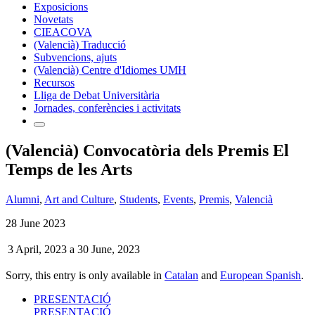
Exposicions
Novetats
CIEACOVA
(Valencià) Traducció
Subvencions, ajuts
(Valencià) Centre d'Idiomes UMH
Recursos
Lliga de Debat Universitària
Jornades, conferències i activitats
(Valencià) Convocatòria dels Premis El
Temps de les Arts
Alumni
,
Art and Culture
,
Students
,
Events
,
Premis
,
Valencià
28 June 2023
3 April, 2023
a
30 June, 2023
Sorry, this entry is only available in
Catalan
and
European Spanish
.
PRESENTACIÓ
PRESENTACIÓ