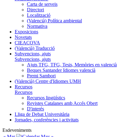
Carta de serveis
Directori
Localització
(Valencià) Política ambiental
Normativa
Exposicions
Novetats
CIEACOVA
(Valencià) Traducció
Subvencions, ajuts
Subvencions, ajuts
Ajuts TFG, TFG, Tesis, Memòries en valencià
Beques Santander Idiomes valencià
Premi Sambori
(Valencià) Centre d'Idiomes UMH
Recursos
Recursos
Recursos lingüístics
Revistes Catalanes amb Accés Obert
D'interés
Lliga de Debat Universitària
Jornades, conferències i activitats
Esdeveniments
« Mar
May »