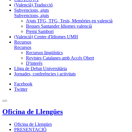
(Valencià) Traducció
Subvencions, ajuts
Subvencions, ajuts
Ajuts TFG, TFG, Tesis, Memòries en valencià
Beques Santander Idiomes valencià
Premi Sambori
(Valencià) Centre d'Idiomes UMH
Recursos
Recursos
Recursos lingüístics
Revistes Catalanes amb Accés Obert
D'interés
Lliga de Debat Universitària
Jornades, conferències i activitats
Facebook
Twitter
Oficina de Llengües
Oficina de Llengües
PRESENTACIÓ