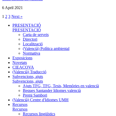
6 April 2021
1
2
3
Next »
PRESENTACIÓ
PRESENTACIÓ
Carta de serveis
Directori
Localització
(Valencià) Política ambiental
Normativa
Exposicions
Novetats
CIEACOVA
(Valencià) Traducció
Subvencions, ajuts
Subvencions, ajuts
Ajuts TFG, TFG, Tesis, Memòries en valencià
Beques Santander Idiomes valencià
Premi Sambori
(Valencià) Centre d'Idiomes UMH
Recursos
Recursos
Recursos lingüístics