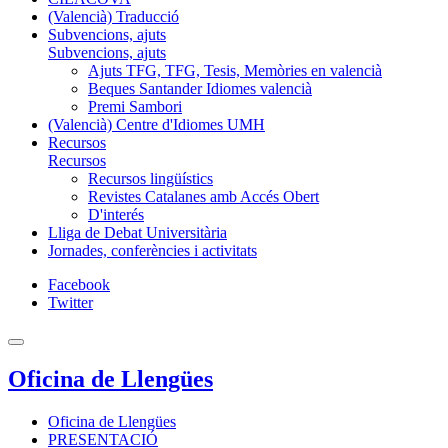
(Valencià) Traducció
Subvencions, ajuts
Subvencions, ajuts
Ajuts TFG, TFG, Tesis, Memòries en valencià
Beques Santander Idiomes valencià
Premi Sambori
(Valencià) Centre d'Idiomes UMH
Recursos
Recursos
Recursos lingüístics
Revistes Catalanes amb Accés Obert
D'interés
Lliga de Debat Universitària
Jornades, conferències i activitats
Facebook
Twitter
Oficina de Llengües
Oficina de Llengües
PRESENTACIÓ