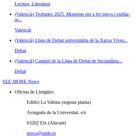
Lectura, Literatura
(Valencià) Trobades 2025. Moments per a fer pinya i enfilar-
se...
Valencià
(Valencià) Lliga de Debat universitària de la Xarxa Vives...
Debat
(Valencià) Campió de la Lliga de Debat de Secundària...
Debat
SEE MORE
News
Oficina de Llengües
Edifici La Valona (segona planta)
Avinguda de la Universitat, s/n
03202 Elx (Alacant)
prova@umh.es