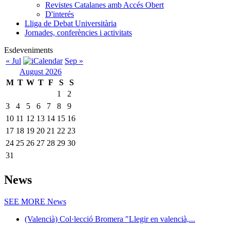
Revistes Catalanes amb Accés Obert
D'interés
Lliga de Debat Universitària
Jornades, conferències i activitats
Esdeveniments
« Jul
Sep »
August 2026
M
T
W
T
F
S
S
1
2
3
4
5
6
7
8
9
10
11
12
13
14
15
16
17
18
19
20
21
22
23
24
25
26
27
28
29
30
31
News
SEE MORE
News
(Valencià) Col·lecció Bromera "Llegir en valencià,...