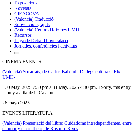
Exposicions
Novetats
CIEACOVA
(Valencià) Traducció
Subvencions, ajuts
(Valencià) Centre d'Idiomes UMH
Recursos
Lliga de Debat Universitària
Jornades, conferències i activitats
CINEMA EVENTS
(Valencià) Socarrats, de Carlos Baixauli. Diàlegs culturals: Elx –
UMH-
[ 30 May, 2025 7:30 pm a 31 May, 2025 4:30 pm. ] Sorry, this entry
is only available in Catalan.
26 mayo 2025
EVENTS LITERATURA
(Valencià) Presentació del llibre: Cuidadoras intradependientes, entre
el amor y el conflicto, de Rosario Rives