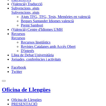
(Valencià) Traducció
Subvencions, ajuts
Subvencions, ajuts
Ajuts TFG, TFG, Tesis, Memòries en valencià
Beques Santander Idiomes valencià
Premi Sambori
(Valencià) Centre d'Idiomes UMH
Recursos
Recursos
Recursos lingüístics
Revistes Catalanes amb Accés Obert
D'interés
Lliga de Debat Universitària
Jornades, conferències i activitats
Facebook
Twitter
Oficina de Llengües
Oficina de Llengües
PRESENTACIÓ