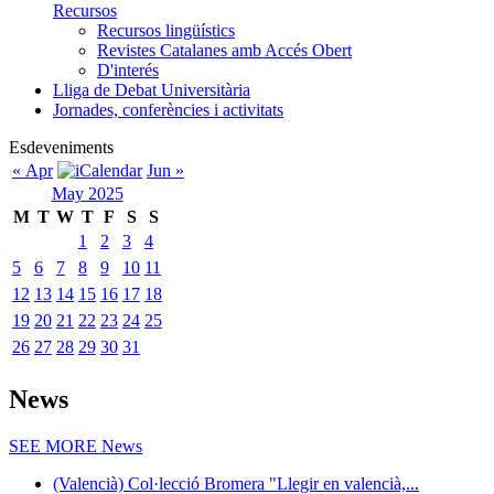
Recursos
Recursos lingüístics
Revistes Catalanes amb Accés Obert
D'interés
Lliga de Debat Universitària
Jornades, conferències i activitats
Esdeveniments
« Apr
Jun »
May 2025
M
T
W
T
F
S
S
1
2
3
4
5
6
7
8
9
10
11
12
13
14
15
16
17
18
19
20
21
22
23
24
25
26
27
28
29
30
31
News
SEE MORE
News
(Valencià) Col·lecció Bromera "Llegir en valencià,...