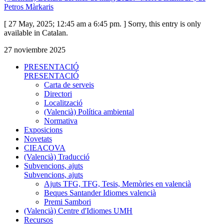
Petros Màrkaris
[ 27 May, 2025; 12:45 am a 6:45 pm. ] Sorry, this entry is only
available in Catalan.
27 noviembre 2025
PRESENTACIÓ
PRESENTACIÓ
Carta de serveis
Directori
Localització
(Valencià) Política ambiental
Normativa
Exposicions
Novetats
CIEACOVA
(Valencià) Traducció
Subvencions, ajuts
Subvencions, ajuts
Ajuts TFG, TFG, Tesis, Memòries en valencià
Beques Santander Idiomes valencià
Premi Sambori
(Valencià) Centre d'Idiomes UMH
Recursos