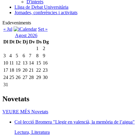
D'interés
Lliga de Debat Universitària
Jornades, conferències i activitats
Esdeveniments
« Jul
Set »
Agost 2026
Dl
Dt
Dc
Dj
Dv
Ds
Dg
1
2
3
4
5
6
7
8
9
10
11
12
13
14
15
16
17
18
19
20
21
22
23
24
25
26
27
28
29
30
31
Novetats
VEURE MÉS
Novetats
Col·lecció Bromera "Llegir en valencià, la memòria de l’aigua"
Lectura, Literatura