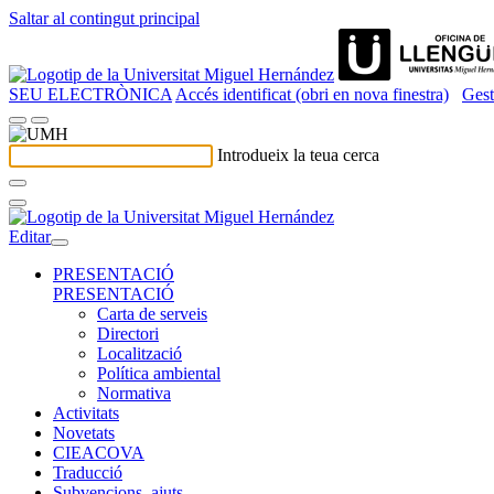
Saltar al contingut principal
SEU ELECTRÒNICA
Accés identificat (obri en nova finestra)
Gest
Introdueix la teua cerca
Editar
PRESENTACIÓ
PRESENTACIÓ
Carta de serveis
Directori
Localització
Política ambiental
Normativa
Activitats
Novetats
CIEACOVA
Traducció
Subvencions, ajuts