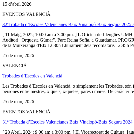
15 d’abril 2026
EVENTOS VALENCIÀ
32ªTrobada d’Escoles Valencianes Baix Vinalopó-Baix Segura 2025
[ 11 Maig, 2025; 10:00 am a 3:00 pm. ] L'Oficina de Llengües UMH 
Auditori "Orquesta Gúmar". Parc Reina Sofia, a Guardamar. PROGRAMA 
de la Muixeranga d'Elx 12:30h Lliurament dels recordatoris 12:45h Par
25 de març 2026
VALENCIÀ
Trobades d’Escoles en Valencià
Les Trobades d’Escoles en Valencià, o simplement les Trobades, són fe
persones entre mestres, xiquets, xiquetes, pares i mares. De caràcter fes
25 de març 2026
EVENTOS VALENCIÀ
31ª Trobada d’Escoles Valencianes Baix Vinalopó-Baix Segura 2024 
[ 28 Abril, 2024; 9:00 am a 3:00 pm. ] El Vicerectorat de Cultura, Igu