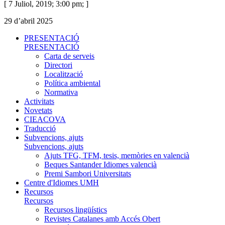
[ 7 Juliol, 2019; 3:00 pm; ]
29 d’abril 2025
PRESENTACIÓ
PRESENTACIÓ
Carta de serveis
Directori
Localització
Política ambiental
Normativa
Activitats
Novetats
CIEACOVA
Traducció
Subvencions, ajuts
Subvencions, ajuts
Ajuts TFG, TFM, tesis, memòries en valencià
Beques Santander Idiomes valencià
Premi Sambori Universitats
Centre d'Idiomes UMH
Recursos
Recursos
Recursos lingüístics
Revistes Catalanes amb Accés Obert