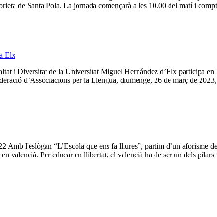
ieta de Santa Pola. La jornada començarà a les 10.00 del matí i comptar
a Elx
altat i Diversitat de la Universitat Miguel Hernández d’Elx participa 
ederació d’Associacions per la Llengua, diumenge, 26 de març de 2023, a
 Amb l'eslògan “L’Escola que ens fa lliures”, partim d’un aforisme de 
re en valencià. Per educar en llibertat, el valencià ha de ser un dels pila