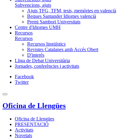
Subvencions, ajuts
Ajuts TFG, TFM, tesis, memòries en valencià
Beques Santander Idiomes valencià
Premi Sambori Universitats
Centre d'Idiomes UMH
Recursos
Recursos
Recursos lingüístics
Revistes Catalanes amb Accés Obert
D'interés
Lliga de Debat Universitària
Jornades, conferències i activitats
Facebook
Twitter
Oficina de Llengües
Oficina de Llengües
PRESENTACIÓ
Activitats
Novetats