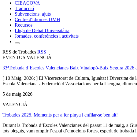
CIEACOVA
Traducció
Subvencions, ajuts
Centre d'Idiomes UMH
Recursos
Lliga de Debat Universitària
Jornades, conferències i activitats
RSS de Trobades
RSS
EVENTOS VALENCIÀ
33ªTrobada d’Escoles Valencianes Baix Vinalopó-Baix Segura 2026 a
[ 10 Maig, 2026; ] El Vicerectorat de Cultura, Igualtat i Diversitat 
Escola Valenciana - Federació d’Associacions per la Llengua, diumenge
5 de maig 2026
VALENCIÀ
Trobades 2025. Moments per a fer pinya i enfilar-se ben alt!
Durant la Trobada d’Escoles Valencianes del passat 11 de maig, a Guar
tots plegats, vam omplir l’espai d’emocions fortes, esperit de trobada 