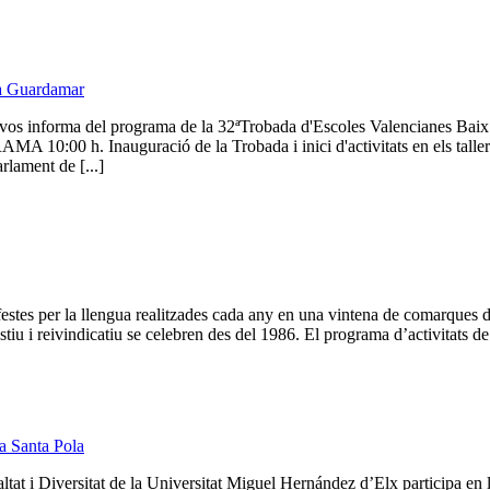
 a Guardamar
vos informa del programa de la 32ªTrobada d'Escoles Valencianes Ba
10:00 h. Inauguració de la Trobada i inici d'activitats en els talle
lament de [...]
stes per la llengua realitzades cada any en una vintena de comarques de
tiu i reivindicatiu se celebren des del 1986. El programa d’activitats de l
a Santa Pola
altat i Diversitat de la Universitat Miguel Hernández d’Elx participa e