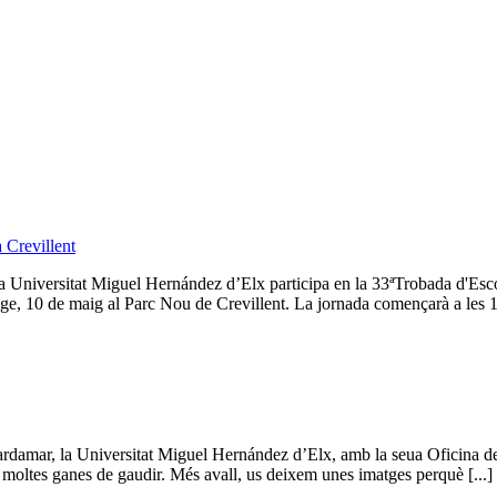
 Crevillent
de la Universitat Miguel Hernández d’Elx participa en la 33ªTrobada d'
, 10 de maig al Parc Nou de Crevillent. La jornada començarà a les 10.
damar, la Universitat Miguel Hernández d’Elx, amb la seua Oficina de L
i moltes ganes de gaudir. Més avall, us deixem unes imatges perquè [...]