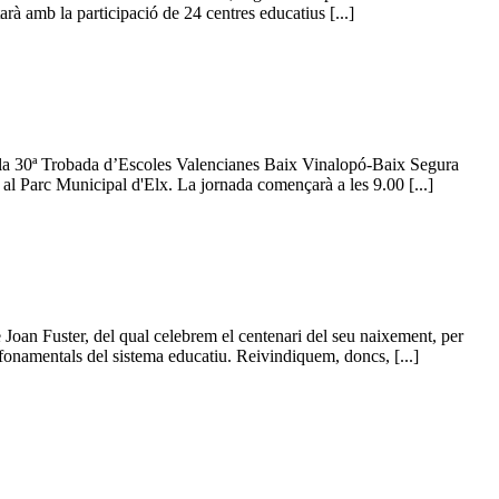
à amb la participació de 24 centres educatius [...]
en la 30ª Trobada d’Escoles Valencianes Baix Vinalopó-Baix Segura
l Parc Municipal d'Elx. La jornada començarà a les 9.00 [...]
Joan Fuster, del qual celebrem el centenari del seu naixement, per
rs fonamentals del sistema educatiu. Reivindiquem, doncs, [...]